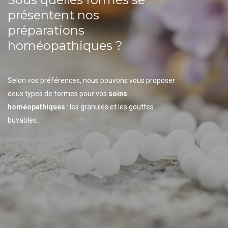
présentent nos
préparations
homéopathiques ?
Selon vos préférences, nous pouvons vous proposer
deux types de formes pour vos
soins
homéopathiques
: les granules et les gouttes
buvables.